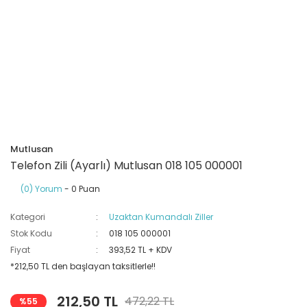
Ray Klemensler
Cihazları
 Klipsler
aklı Panolar
Led Tube
TV - TEL- SAT Prizleri
Yangın Koruma Röleleri
Sirius Serisi
Otomat Kutuları
Buat Klemensleri
korlar
ğıtım Kutuları ve
Sinek Cihazları
Pcb Röleler
Termik Şalterler
Sinyal Lambaları
arı
Dağıtım Üniteleri
latmalar
Spot Rayları
Röle Soketleri
Yardımcı Kontaktör ve Blok
Termokuplar
Isıya Dayanıklı Klemensler
Spotlar
Sıvı Seviye Röleleri
Mutlusan
İzole Bantlar
Telefon Zili (Ayarlı) Mutlusan 018 105 000001
(0) Yorum
- 0 Puan
Yüksükler
Kategori
Uzaktan Kumandalı Ziller
Stok Kodu
018 105 000001
Fiyat
393,52 TL + KDV
*212,50 TL den başlayan taksitlerle!!
212,50 TL
472,22 TL
%55