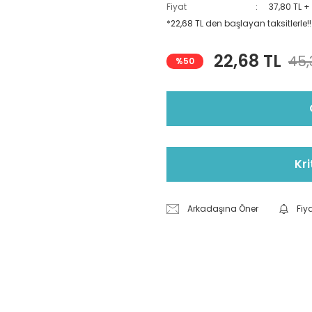
Fiyat
37,80 TL +
*22,68 TL den başlayan taksitlerle!!
22,68 TL
45,
%50
Kri
Arkadaşına Öner
Fiy