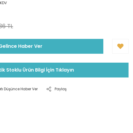
 KDV
36 TL
Gelince Haber Ver
tik Stoklu Ürün Bilgi İçin Tıklayın
atı Düşünce Haber Ver
Paylaş