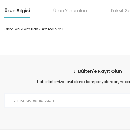
Ürün Bilgisi
Ürün Yorumları
Taksit S
Onka Mrk 4Mm Ray Klemens Mavi
Bu ürünün fiyat bilgisi, resim, ürün açıklamalarında ve diğer konular
Görüş ve önerileriniz için teşekkür ederiz.
E-Bülten'e Kayıt Olun
Ürün resmi kalitesiz, bozuk veya görüntülenemiyor.
Ürün açıklamasında eksik bilgiler bulunuyor.
Haber listemize kayıt olarak kampanyalardan, haberda
Ürün bilgilerinde hatalar bulunuyor.
Ürün fiyatı diğer sitelerden daha pahalı.
Bu ürüne benzer farklı alternatifler olmalı.