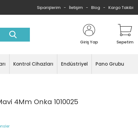
Siparişlerim
İletişim
Blog
Kargo Takibi
Giriş Yap
Sepetim
arı
Kontrol Cihazları
Endüstriyel
Pano Grubu
Mavi 4Mm Onka 1010025
nsler