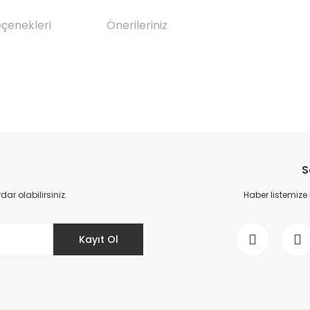
eçenekleri
Önerileriniz
da yetersiz gördüğünüz noktaları öneri formunu kullanarak tarafımıza il
Bu ürüne ilk yorumu siz yapın!
S
Yorum Yaz
r olabilirsiniz.
Haber listemize
Kayıt Ol