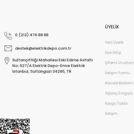
ÜYELİK
0 (212) 476 88 88
Yeni Üyelik
destek@elektrikdepo.com.tr
Üye Girişi
Sultançiftliği Mahallesi Eski Edirne Asfaltı
Şifremi Unuttum
No: 527/A Elektrik Depo-Emre Elektrik
İstanbul, Sultangazi 34265, TR
İletişim Formu
Havale Bildirim
Sipariş Sorgula
Kargo Takibi
İletişim