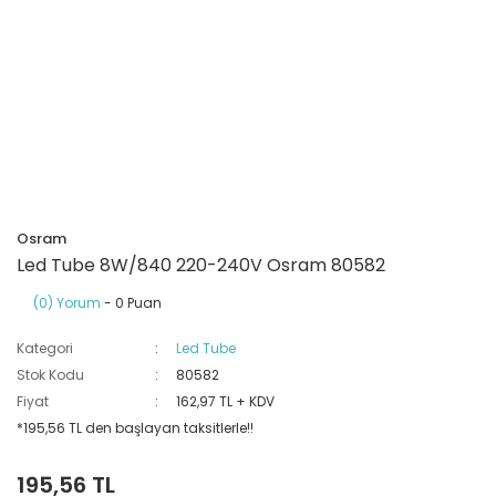
Ray Klemensler
Cihazları
 Klipsler
aklı Panolar
Led Tube
TV - TEL- SAT Prizleri
Yangın Koruma Röleleri
Sirius Serisi
Otomat Kutuları
Buat Klemensleri
korlar
ğıtım Kutuları ve
Sinek Cihazları
Pcb Röleler
Termik Şalterler
Sinyal Lambaları
arı
Dağıtım Üniteleri
latmalar
Spot Rayları
Röle Soketleri
Yardımcı Kontaktör ve Blok
Termokuplar
Isıya Dayanıklı Klemensler
Spotlar
Sıvı Seviye Röleleri
Osram
İzole Bantlar
Led Tube 8W/840 220-240V Osram 80582
(0) Yorum
- 0 Puan
Yüksükler
Kategori
Led Tube
Stok Kodu
80582
Fiyat
162,97 TL + KDV
*195,56 TL den başlayan taksitlerle!!
195,56 TL