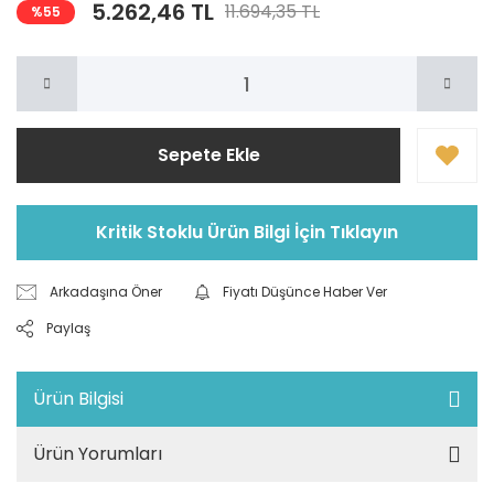
5.262,46 TL
11.694,35 TL
%55
Sepete Ekle
Kritik Stoklu Ürün Bilgi İçin Tıklayın
Arkadaşına Öner
Fiyatı Düşünce Haber Ver
Paylaş
Ürün Bilgisi
Ürün Yorumları