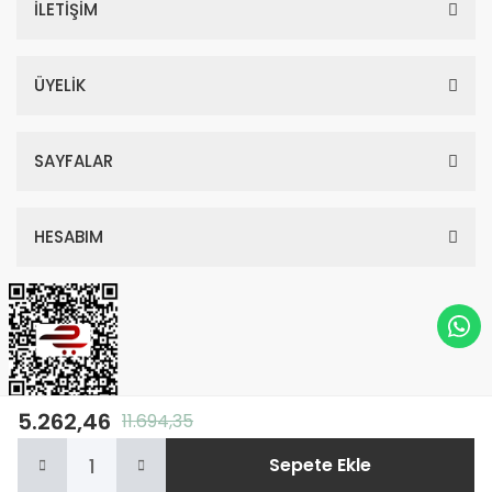
İLETİŞİM
ÜYELİK
SAYFALAR
HESABIM
5.262,46
11.694,35
© Tüm Hakları Saklıdır. Kredi kartı bilgileriniz 256bit SSL sertifikası ile
Sepete Ekle
korunmaktadır.