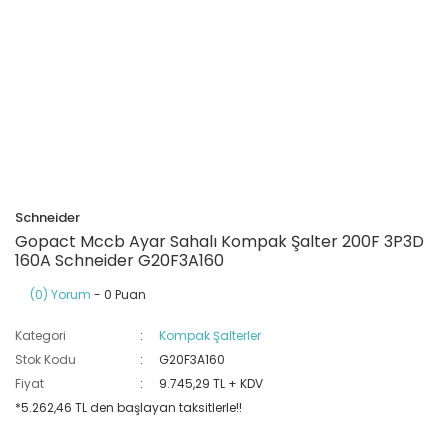
Ray Klemensler
Cihazları
 Klipsler
aklı Panolar
Led Tube
TV - TEL- SAT Prizleri
Yangın Koruma Röleleri
Sirius Serisi
Otomat Kutuları
Buat Klemensleri
korlar
ğıtım Kutuları ve
Sinek Cihazları
Pcb Röleler
Termik Şalterler
Sinyal Lambaları
arı
Dağıtım Üniteleri
latmalar
Spot Rayları
Röle Soketleri
Yardımcı Kontaktör ve Blok
Termokuplar
Isıya Dayanıklı Klemensler
Spotlar
Sıvı Seviye Röleleri
Schneider
İzole Bantlar
Gopact Mccb Ayar Sahalı Kompak Şalter 200F 3P3D
160A Schneider G20F3A160
Yüksükler
(0) Yorum
- 0 Puan
Kategori
Kompak Şalterler
Stok Kodu
G20F3A160
Fiyat
9.745,29 TL + KDV
*5.262,46 TL den başlayan taksitlerle!!