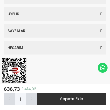
ÜYELİK
SAYFALAR
HESABIM
636,73
1.414,96
© Tüm Hakları Saklıdır. Kredi kartı bilgileriniz 256bit SSL sertifikası ile
Sepete Ekle
korunmaktadır.
Anasayfa
Kategoriler
Sepetim
Whatsapp
Hesabım
ile
ideasoft
e-