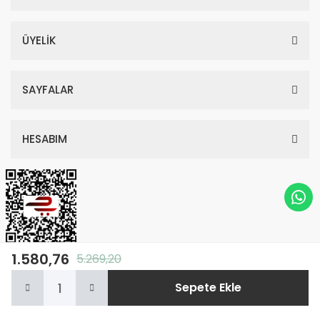
ÜYELİK
SAYFALAR
HESABIM
1.580,76
5.269,20
© Tüm Hakları Saklıdır. Kredi kartı bilgileriniz 256bit SSL sertifikası ile
Sepete Ekle
korunmaktadır.
Anasayfa
Kategoriler
Sepetim
Whatsapp
Hesabım
ile
ideasoft
e-