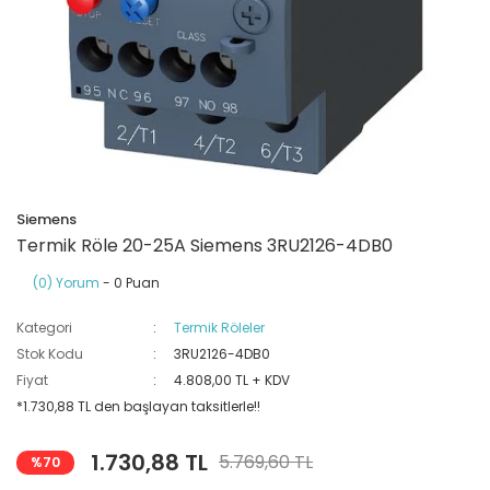
Ray Klemensler
Cihazları
 Klipsler
aklı Panolar
Led Tube
TV - TEL- SAT Prizleri
Yangın Koruma Röleleri
Sirius Serisi
Otomat Kutuları
Buat Klemensleri
korlar
ğıtım Kutuları ve
Sinek Cihazları
Pcb Röleler
Termik Şalterler
Sinyal Lambaları
arı
Dağıtım Üniteleri
latmalar
Spot Rayları
Röle Soketleri
Yardımcı Kontaktör ve Blok
Termokuplar
Isıya Dayanıklı Klemensler
Siemens
Spotlar
Sıvı Seviye Röleleri
Termik Röle 20-25A Siemens 3RU2126-4DB0
İzole Bantlar
(0) Yorum
- 0 Puan
Yüksükler
Kategori
Termik Röleler
Stok Kodu
3RU2126-4DB0
Fiyat
4.808,00 TL + KDV
*1.730,88 TL den başlayan taksitlerle!!
1.730,88 TL
5.769,60 TL
%70