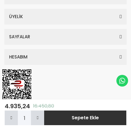
ÜYELİK
SAYFALAR
HESABIM
4.935,24
16.450,80
© Tüm Hakları Saklıdır. Kredi kartı bilgileriniz 256bit SSL sertifikası ile
Sepete Ekle
korunmaktadır.
Anasayfa
Kategoriler
Sepetim
Whatsapp
Hesabım
ile
ideasoft
e-