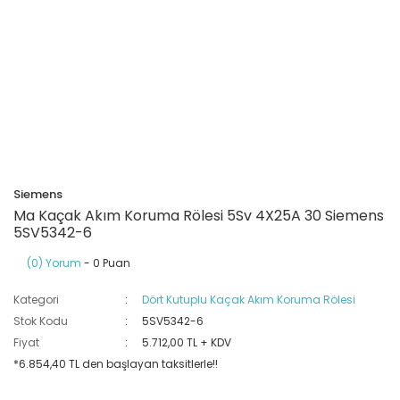
Ray Klemensler
Cihazları
 Klipsler
aklı Panolar
Led Tube
TV - TEL- SAT Prizleri
Yangın Koruma Röleleri
Sirius Serisi
Otomat Kutuları
Buat Klemensleri
korlar
ğıtım Kutuları ve
Sinek Cihazları
Pcb Röleler
Termik Şalterler
Sinyal Lambaları
arı
Dağıtım Üniteleri
latmalar
Spot Rayları
Röle Soketleri
Yardımcı Kontaktör ve Blok
Termokuplar
Isıya Dayanıklı Klemensler
Spotlar
Sıvı Seviye Röleleri
Siemens
İzole Bantlar
Ma Kaçak Akım Koruma Rölesi 5Sv 4X25A 30 Siemens
5SV5342-6
Yüksükler
(0) Yorum
- 0 Puan
Kategori
Dört Kutuplu Kaçak Akım Koruma Rölesi
Stok Kodu
5SV5342-6
Fiyat
5.712,00 TL + KDV
*6.854,40 TL den başlayan taksitlerle!!