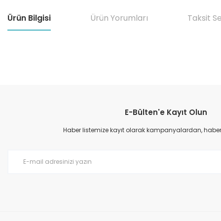
Ürün Bilgisi
Ürün Yorumları
Taksit S
Bu ürünün fiyat bilgisi, resim, ürün açıklamalarında ve diğer konular
Görüş ve önerileriniz için teşekkür ederiz.
E-Bülten'e Kayıt Olun
Ürün resmi kalitesiz, bozuk veya görüntülenemiyor.
Ürün açıklamasında eksik bilgiler bulunuyor.
Haber listemize kayıt olarak kampanyalardan, haberda
Ürün bilgilerinde hatalar bulunuyor.
Ürün fiyatı diğer sitelerden daha pahalı.
Bu ürüne benzer farklı alternatifler olmalı.