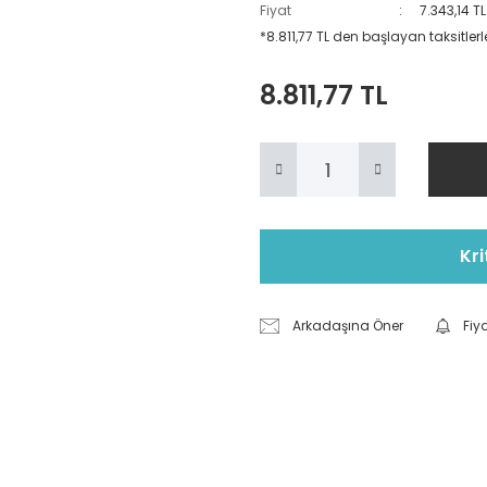
Fiyat
7.343,14 T
*8.811,77 TL den başlayan taksitlerle
8.811,77 TL
Kri
Arkadaşına Öner
Fiy