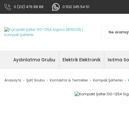
0 (212) 476 88 88
0 532 245 54 51
Aydınlatma Grubu
Elektrik Elektronik
Isıtma S
Anasayfa
Şalt Grubu
Kontaktör & Termikler
Kompak Şalterler