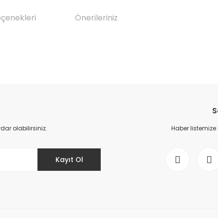
eçenekleri
Önerileriniz
da yetersiz gördüğünüz noktaları öneri formunu kullanarak tarafımıza il
Bu ürüne ilk yorumu siz yapın!
S
Yorum Yaz
r olabilirsiniz.
Haber listemize
Kayıt Ol