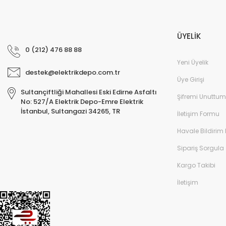
ÜYELİK
0 (212) 476 88 88
Yeni Üyelik
destek@elektrikdepo.com.tr
Üye Girişi
Sultançiftliği Mahallesi Eski Edirne Asfaltı
Şifremi Unuttum
No: 527/A Elektrik Depo-Emre Elektrik
İstanbul, Sultangazi 34265, TR
İletişim Formu
Havale Bildirim
Sipariş Sorgula
Kargo Takibi
İletişim