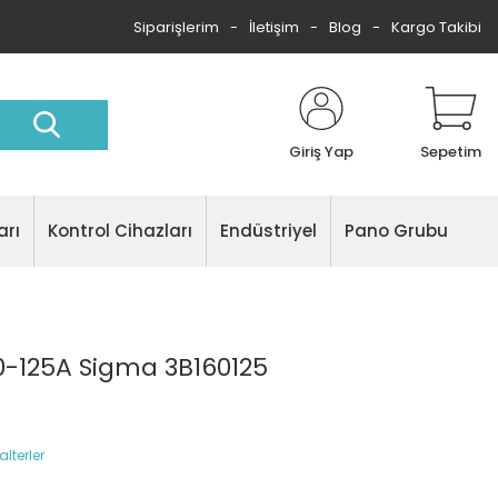
Siparişlerim
İletişim
Blog
Kargo Takibi
Giriş Yap
Sepetim
arı
Kontrol Cihazları
Endüstriyel
Pano Grubu
0-125A Sigma 3B160125
lterler