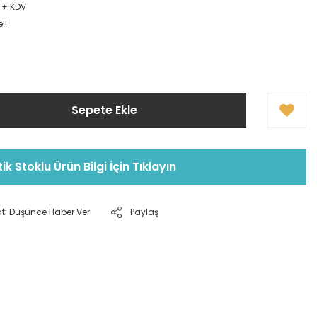
L + KDV
!!
Sepete Ekle
tik Stoklu Ürün Bilgi İçin Tıklayın
atı Düşünce Haber Ver
Paylaş