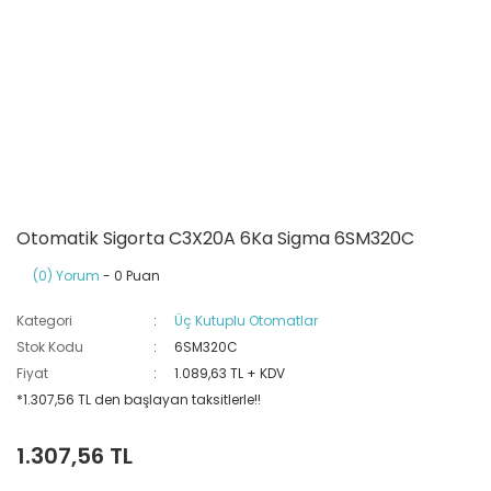
Ray Klemensler
Cihazları
 Klipsler
aklı Panolar
Led Tube
TV - TEL- SAT Prizleri
Yangın Koruma Röleleri
Sirius Serisi
Otomat Kutuları
Buat Klemensleri
korlar
ğıtım Kutuları ve
Sinek Cihazları
Pcb Röleler
Termik Şalterler
Sinyal Lambaları
arı
Dağıtım Üniteleri
latmalar
Spot Rayları
Röle Soketleri
Yardımcı Kontaktör ve Blok
Termokuplar
Isıya Dayanıklı Klemensler
Spotlar
Sıvı Seviye Röleleri
Otomatik Sigorta C3X20A 6Ka Sigma 6SM320C
İzole Bantlar
(0) Yorum
- 0 Puan
Yüksükler
Kategori
Üç Kutuplu Otomatlar
Stok Kodu
6SM320C
Fiyat
1.089,63 TL + KDV
*1.307,56 TL den başlayan taksitlerle!!
1.307,56 TL