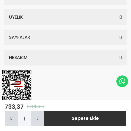
ÜYELİK
SAYFALAR
HESABIM
733,37
1.705,50
© Tüm Hakları Saklıdır. Kredi kartı bilgileriniz 256bit SSL sertifikası ile
Sepete Ekle
korunmaktadır.
Anasayfa
Kategoriler
Sepetim
Whatsapp
Hesabım
ile
ideasoft
e-