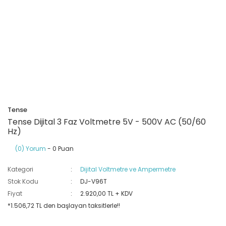
Ray Klemensler
Cihazları
 Klipsler
aklı Panolar
Led Tube
TV - TEL- SAT Prizleri
Yangın Koruma Röleleri
Sirius Serisi
Otomat Kutuları
Buat Klemensleri
korlar
ğıtım Kutuları ve
Sinek Cihazları
Pcb Röleler
Termik Şalterler
Sinyal Lambaları
arı
Dağıtım Üniteleri
latmalar
Spot Rayları
Röle Soketleri
Yardımcı Kontaktör ve Blok
Termokuplar
Isıya Dayanıklı Klemensler
Spotlar
Sıvı Seviye Röleleri
Tense
İzole Bantlar
Tense Dijital 3 Faz Voltmetre 5V - 500V AC (50/60
Hz)
Yüksükler
(0) Yorum
- 0 Puan
Kategori
Dijital Voltmetre ve Ampermetre
Stok Kodu
DJ-V96T
Fiyat
2.920,00 TL + KDV
*1.506,72 TL den başlayan taksitlerle!!