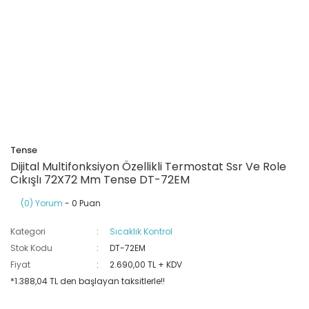
Ray Klemensler
Cihazları
 Klipsler
aklı Panolar
Led Tube
TV - TEL- SAT Prizleri
Yangın Koruma Röleleri
Sirius Serisi
Otomat Kutuları
Buat Klemensleri
korlar
ğıtım Kutuları ve
Sinek Cihazları
Pcb Röleler
Termik Şalterler
Sinyal Lambaları
arı
Dağıtım Üniteleri
latmalar
Spot Rayları
Röle Soketleri
Yardımcı Kontaktör ve Blok
Termokuplar
Isıya Dayanıklı Klemensler
Spotlar
Sıvı Seviye Röleleri
Tense
İzole Bantlar
Dijital Multifonksiyon Özellikli Termostat Ssr Ve Role
Cıkışlı 72X72 Mm Tense DT-72EM
Yüksükler
(0) Yorum
- 0 Puan
Kategori
Sıcaklık Kontrol
Stok Kodu
DT-72EM
Fiyat
2.690,00 TL + KDV
*1.388,04 TL den başlayan taksitlerle!!