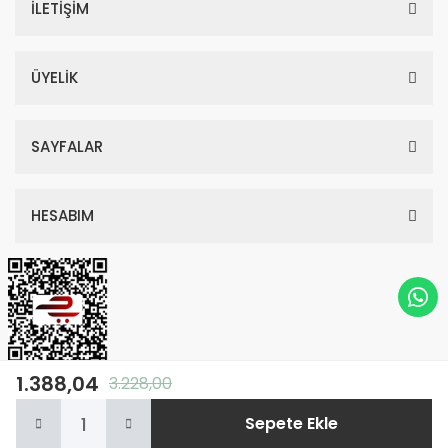
İLETİŞİM
ÜYELİK
SAYFALAR
HESABIM
1.388,04
3.228,00
© Tüm Hakları Saklıdır. Kredi kartı bilgileriniz 256bit SSL sertifikası ile
Sepete Ekle
korunmaktadır.