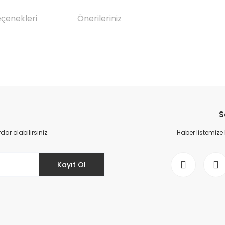
eçenekleri
Önerileriniz
da yetersiz gördüğünüz noktaları öneri formunu kullanarak tarafımıza il
Bu ürüne ilk yorumu siz yapın!
S
Yorum Yaz
r olabilirsiniz.
Haber listemize
Kayıt Ol