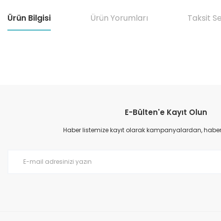
Ürün Bilgisi
Ürün Yorumları
Taksit S
Bu ürünün fiyat bilgisi, resim, ürün açıklamalarında ve diğer konular
Görüş ve önerileriniz için teşekkür ederiz.
E-Bülten'e Kayıt Olun
Ürün resmi kalitesiz, bozuk veya görüntülenemiyor.
Ürün açıklamasında eksik bilgiler bulunuyor.
Haber listemize kayıt olarak kampanyalardan, haberda
Ürün bilgilerinde hatalar bulunuyor.
Ürün fiyatı diğer sitelerden daha pahalı.
Bu ürüne benzer farklı alternatifler olmalı.