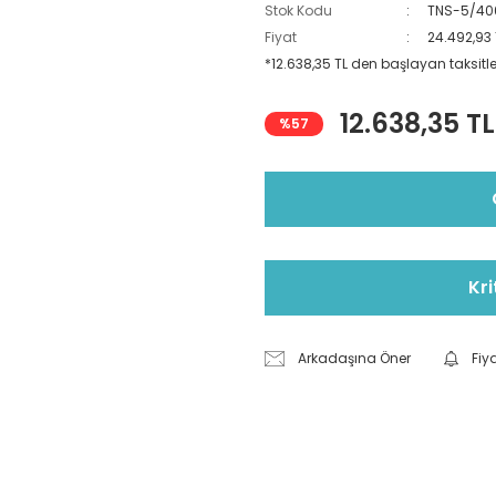
Stok Kodu
TNS-5/40
Fiyat
24.492,93
*12.638,35 TL den başlayan taksitler
12.638,35 TL
%57
Kri
Arkadaşına Öner
Fiy