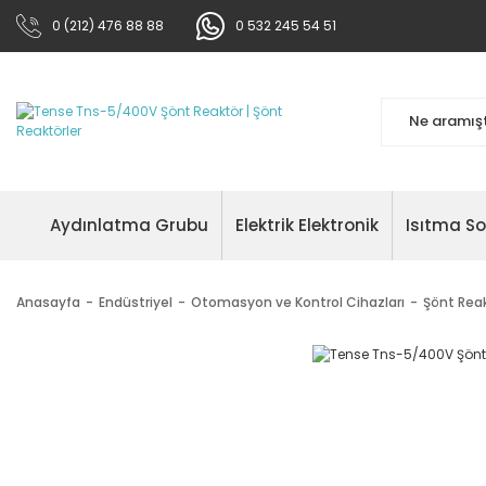
0 (212) 476 88 88
0 532 245 54 51
Aydınlatma Grubu
Elektrik Elektronik
Isıtma S
Anasayfa
Endüstriyel
Otomasyon ve Kontrol Cihazları
Şönt Reak