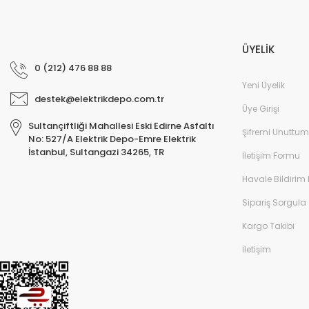
ÜYELİK
0 (212) 476 88 88
Yeni Üyelik
destek@elektrikdepo.com.tr
Üye Girişi
Sultançiftliği Mahallesi Eski Edirne Asfaltı
Şifremi Unuttum
No: 527/A Elektrik Depo-Emre Elektrik
İstanbul, Sultangazi 34265, TR
İletişim Formu
Havale Bildirim
Sipariş Sorgula
Kargo Takibi
İletişim