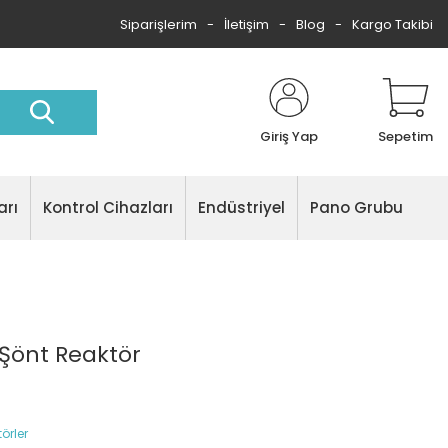
Siparişlerim
İletişim
Blog
Kargo Takibi
Giriş Yap
Sepetim
arı
Kontrol Cihazları
Endüstriyel
Pano Grubu
Şönt Reaktör
örler