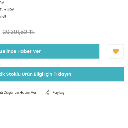
0V
 TL + KDV
le!!
29.391,52 TL
Gelince Haber Ver
tik Stoklu Ürün Bilgi İçin Tıklayın
atı Düşünce Haber Ver
Paylaş