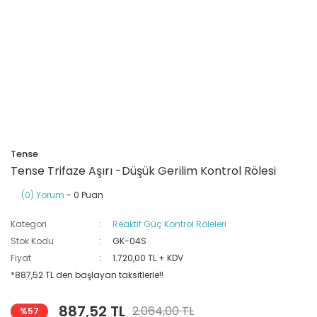
Ray Klemensler
Cihazları
 Klipsler
aklı Panolar
Led Tube
TV - TEL- SAT Prizleri
Yangın Koruma Röleleri
Sirius Serisi
Otomat Kutuları
Buat Klemensleri
korlar
ğıtım Kutuları ve
Sinek Cihazları
Pcb Röleler
Termik Şalterler
Sinyal Lambaları
arı
Dağıtım Üniteleri
latmalar
Spot Rayları
Röle Soketleri
Yardımcı Kontaktör ve Blok
Termokuplar
Isıya Dayanıklı Klemensler
Spotlar
Sıvı Seviye Röleleri
Tense
İzole Bantlar
Tense Trifaze Aşırı -Düşük Gerilim Kontrol Rölesi
(0) Yorum
- 0 Puan
Yüksükler
Kategori
Reaktif Güç Kontrol Röleleri
Stok Kodu
GK-04S
Fiyat
1.720,00 TL + KDV
*887,52 TL den başlayan taksitlerle!!
887,52 TL
2.064,00 TL
%57