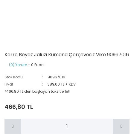
Ray Klemensler
Cihazları
 Klipsler
aklı Panolar
Led Tube
TV - TEL- SAT Prizleri
Yangın Koruma Röleleri
Sirius Serisi
Otomat Kutuları
Buat Klemensleri
korlar
ğıtım Kutuları ve
Sinek Cihazları
Pcb Röleler
Termik Şalterler
Sinyal Lambaları
arı
Dağıtım Üniteleri
latmalar
Spot Rayları
Röle Soketleri
Yardımcı Kontaktör ve Blok
Termokuplar
Isıya Dayanıklı Klemensler
Karre Beyaz Jaluzi Kumand Çerçevesiz Viko 90967016
Spotlar
Sıvı Seviye Röleleri
(0) Yorum
- 0 Puan
İzole Bantlar
Stok Kodu
90967016
Fiyat
389,00 TL + KDV
Yüksükler
*466,80 TL den başlayan taksitlerle!!
466,80 TL