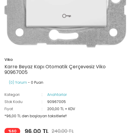
Ray Klemensler
Cihazları
 Klipsler
aklı Panolar
Led Tube
TV - TEL- SAT Prizleri
Yangın Koruma Röleleri
Sirius Serisi
Otomat Kutuları
Buat Klemensleri
korlar
ğıtım Kutuları ve
Sinek Cihazları
Pcb Röleler
Termik Şalterler
Sinyal Lambaları
arı
Dağıtım Üniteleri
latmalar
Spot Rayları
Röle Soketleri
Yardımcı Kontaktör ve Blok
Termokuplar
Isıya Dayanıklı Klemensler
Viko
Spotlar
Sıvı Seviye Röleleri
Karre Beyaz Kapı Otomatik Çerçevesiz Viko
İzole Bantlar
90967005
(0) Yorum
- 0 Puan
Yüksükler
Kategori
Anahtarlar
Stok Kodu
90967005
Fiyat
200,00 TL + KDV
*96,00 TL den başlayan taksitlerle!!
96,00 TL
240,00 TL
%60