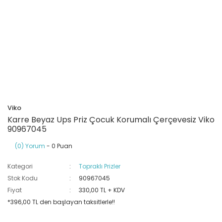
Ray Klemensler
Cihazları
 Klipsler
aklı Panolar
Led Tube
TV - TEL- SAT Prizleri
Yangın Koruma Röleleri
Sirius Serisi
Otomat Kutuları
Buat Klemensleri
korlar
ğıtım Kutuları ve
Sinek Cihazları
Pcb Röleler
Termik Şalterler
Sinyal Lambaları
arı
Dağıtım Üniteleri
latmalar
Spot Rayları
Röle Soketleri
Yardımcı Kontaktör ve Blok
Termokuplar
Isıya Dayanıklı Klemensler
Spotlar
Sıvı Seviye Röleleri
Viko
İzole Bantlar
Karre Beyaz Ups Priz Çocuk Korumalı Çerçevesiz Viko
90967045
Yüksükler
(0) Yorum
- 0 Puan
Kategori
Topraklı Prizler
Stok Kodu
90967045
Fiyat
330,00 TL + KDV
*396,00 TL den başlayan taksitlerle!!