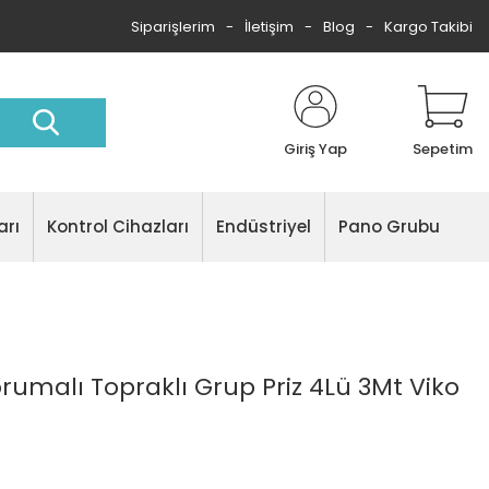
Siparişlerim
İletişim
Blog
Kargo Takibi
Giriş Yap
Sepetim
arı
Kontrol Cihazları
Endüstriyel
Pano Grubu
rumalı Topraklı Grup Priz 4Lü 3Mt Viko