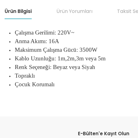
Ürün Bilgisi
Ürün Yorumları
Taksit S
Çalışma Gerilimi: 220V~
Anma Akımı: 16A
Maksimum Çalışma Gücü: 3500W
Kablo Uzunluğu: 1m,2m,3m veya 5m
Renk Seçeneği: Beyaz veya Siyah
Topraklı
Çocuk Korumalı
Bu ürünün fiyat bilgisi, resim, ürün açıklamalarında ve diğer konular
Görüş ve önerileriniz için teşekkür ederiz.
E-Bülten'e Kayıt Olun
Ürün resmi kalitesiz, bozuk veya görüntülenemiyor.