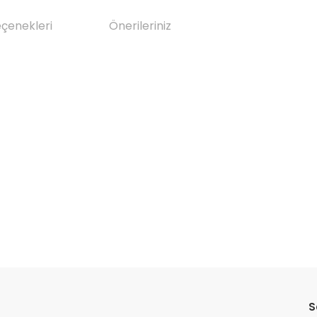
eçenekleri
Önerileriniz
da yetersiz gördüğünüz noktaları öneri formunu kullanarak tarafımıza il
Bu ürüne ilk yorumu siz yapın!
S