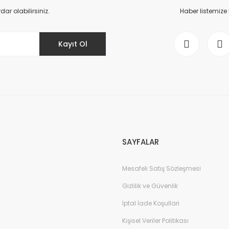
Yorum Yaz
r olabilirsiniz.
Haber listemize
Kayıt Ol
Gönder
SAYFALAR
Mesafeli Satış Sözleşmesi
Gizlilik ve Güvenlik
İptal İade Koşullari
Kişisel Veriler Politikası