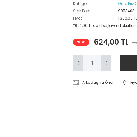
Kategori
Grup Priz Ç
Stok Kodu
90113403
Fiyat
1.300,00 T
*624,00 TL den başlayan taksitlerle
624,00 TL
1
%60
Arkadaşına Öner
Fiy