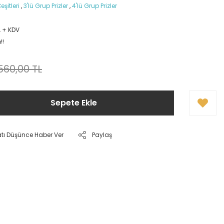
eşitleri
,
3'lü Grup Prizler
,
4'lü Grup Prizler
L + KDV
!!
.560,00 TL
Sepete Ekle
atı Düşünce Haber Ver
Paylaş