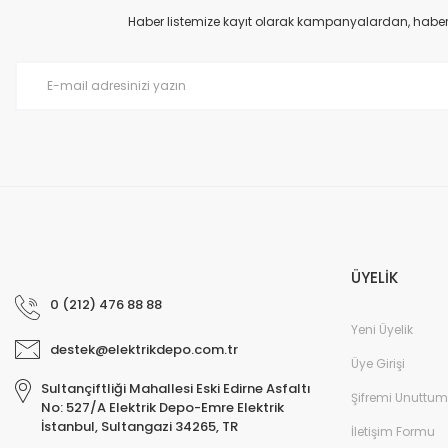
Ürün açıklamasında eksik bilgiler bulunuyor.
Haber listemize kayıt olarak kampanyalardan, haberda
Ürün bilgilerinde hatalar bulunuyor.
Ürün fiyatı diğer sitelerden daha pahalı.
Bu ürüne benzer farklı alternatifler olmalı.
ÜYELİK
0 (212) 476 88 88
Yeni Üyelik
destek@elektrikdepo.com.tr
Üye Girişi
Sultançiftliği Mahallesi Eski Edirne Asfaltı
Şifremi Unuttum
No: 527/A Elektrik Depo-Emre Elektrik
İstanbul, Sultangazi 34265, TR
İletişim Formu