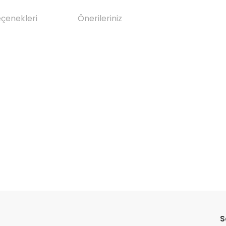
eçenekleri
Önerileriniz
da yetersiz gördüğünüz noktaları öneri formunu kullanarak tarafımıza il
Bu ürüne ilk yorumu siz yapın!
S