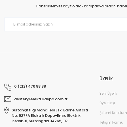
Ürün açıklamasında eksik bilgiler bulunuyor.
Haber listemize kayıt olarak kampanyalardan, haberda
Ürün bilgilerinde hatalar bulunuyor.
Ürün fiyatı diğer sitelerden daha pahalı.
Bu ürüne benzer farklı alternatifler olmalı.
ÜYELİK
0 (212) 476 88 88
Yeni Üyelik
destek@elektrikdepo.com.tr
Üye Girişi
Sultançiftliği Mahallesi Eski Edirne Asfaltı
Şifremi Unuttum
No: 527/A Elektrik Depo-Emre Elektrik
İstanbul, Sultangazi 34265, TR
İletişim Formu