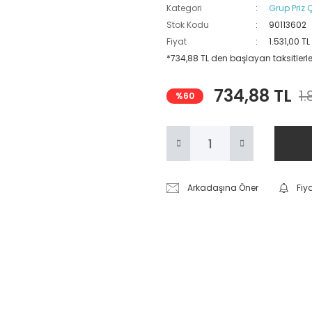
Kategori
Grup Priz Ç
Stok Kodu
90113602
Fiyat
1.531,00 T
*734,88 TL den başlayan taksitlerle
734,88 TL
1.
%60
Arkadaşına Öner
Fiy