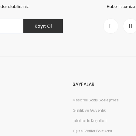
Yorum Yaz
r olabilirsiniz.
Haber listemize
Kayıt Ol
Gönder
SAYFALAR
Mesafeli Satış Sözleşmesi
Gizlilik ve Güvenlik
İptal İade Koşullari
Kişisel Veriler Politikası