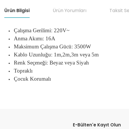
Ürün Bilgisi
Ürün Yorumları
Taksit S
Çalışma Gerilimi: 220V~
Anma Akımı: 16A
Maksimum Çalışma Gücü: 3500W
Kablo Uzunluğu: 1m,2m,3m veya 5m
Renk Seçeneği: Beyaz veya Siyah
Topraklı
Çocuk Korumalı
Bu ürünün fiyat bilgisi, resim, ürün açıklamalarında ve diğer konular
Görüş ve önerileriniz için teşekkür ederiz.
E-Bülten'e Kayıt Olun
Ürün resmi kalitesiz, bozuk veya görüntülenemiyor.