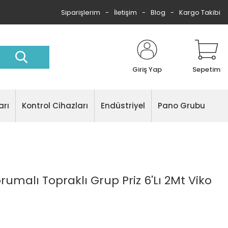
Siparişlerim
İletişim
Blog
Kargo Takibi
Giriş Yap
Sepetim
arı
Kontrol Cihazları
Endüstriyel
Pano Grubu
umalı Topraklı Grup Priz 6'Lı 2Mt Viko