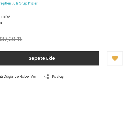
eşitleri
,
6'lı Grup Prizler
L + KDV
!!
837,20 TL
Sepete Ekle
atı Düşünce Haber Ver
Paylaş