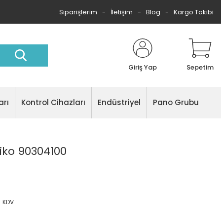
Siparişlerim
İletişim
Blog
Kargo Takibi
Giriş Yap
Sepetim
arı
Kontrol Cihazları
Endüstriyel
Pano Grubu
Viko 90304100
+ KDV