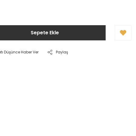
Sepete Ekle
atı Düşünce Haber Ver
Paylaş