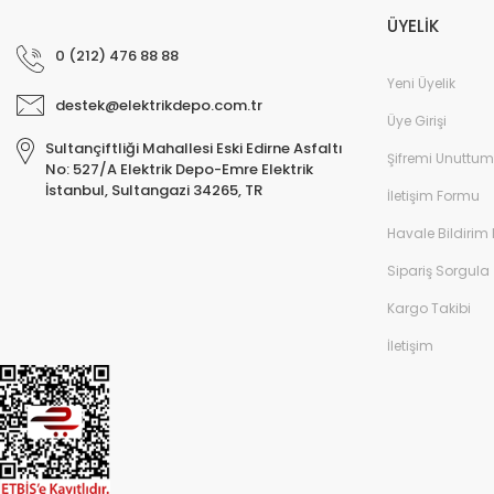
ÜYELİK
0 (212) 476 88 88
Yeni Üyelik
destek@elektrikdepo.com.tr
Üye Girişi
Sultançiftliği Mahallesi Eski Edirne Asfaltı
Şifremi Unuttum
No: 527/A Elektrik Depo-Emre Elektrik
İstanbul, Sultangazi 34265, TR
İletişim Formu
Havale Bildirim
Sipariş Sorgula
Kargo Takibi
İletişim