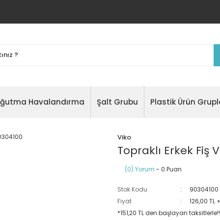
oğutma Havalandırma
Şalt Grubu
Plastik Ürün Grupl
Viko
Topraklı Erkek Fiş 
(0) Yorum
- 0 Puan
Stok Kodu
90304100
Fiyat
126,00 TL 
*151,20 TL den başlayan taksitlerle!!