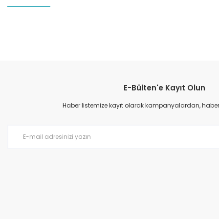
Bu ürünün fiyat bilgisi, resim, ürün açıklamalarında ve diğer konular
Görüş ve önerileriniz için teşekkür ederiz.
E-Bülten'e Kayıt Olun
Ürün resmi kalitesiz, bozuk veya görüntülenemiyor.
Ürün açıklamasında eksik bilgiler bulunuyor.
Haber listemize kayıt olarak kampanyalardan, haberda
Ürün bilgilerinde hatalar bulunuyor.
Ürün fiyatı diğer sitelerden daha pahalı.
Bu ürüne benzer farklı alternatifler olmalı.