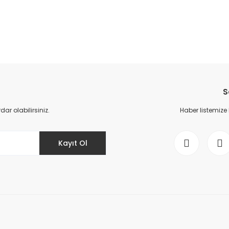
da yetersiz gördüğünüz noktaları öneri formunu kullanarak tarafımıza il
Bu ürüne ilk yorumu siz yapın!
S
Yorum Yaz
r olabilirsiniz.
Haber listemize
Kayıt Ol
Gönder