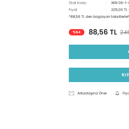
Stok Kodu
XKN 06-1
Fiyat
205,00 TL
*88,56 TL den başlayan taksitlerle!
88,56 TL
246
%64
Kri
Arkadaşına Öner
Fiy