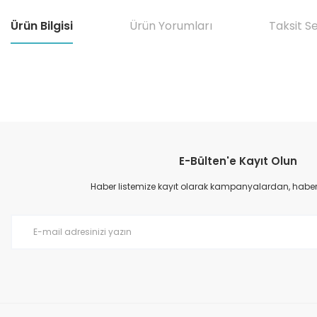
Ürün Bilgisi
Ürün Yorumları
Taksit S
Bu ürünün fiyat bilgisi, resim, ürün açıklamalarında ve diğer konular
Görüş ve önerileriniz için teşekkür ederiz.
E-Bülten'e Kayıt Olun
Ürün resmi kalitesiz, bozuk veya görüntülenemiyor.
Ürün açıklamasında eksik bilgiler bulunuyor.
Haber listemize kayıt olarak kampanyalardan, haberda
Ürün bilgilerinde hatalar bulunuyor.
Ürün fiyatı diğer sitelerden daha pahalı.
Bu ürüne benzer farklı alternatifler olmalı.