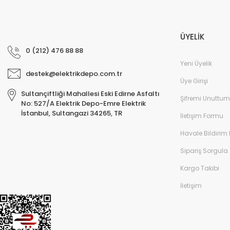
ÜYELİK
0 (212) 476 88 88
Yeni Üyelik
destek@elektrikdepo.com.tr
Üye Girişi
Sultançiftliği Mahallesi Eski Edirne Asfaltı
Şifremi Unuttum
No: 527/A Elektrik Depo-Emre Elektrik
İstanbul, Sultangazi 34265, TR
İletişim Formu
Havale Bildirim
Sipariş Sorgula
Kargo Takibi
İletişim