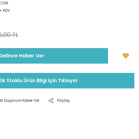
-C016
 + KDV
!
,00 TL
Gelince Haber Ver
tik Stoklu Ürün Bilgi İçin Tıklayın
atı Düşünce Haber Ver
Paylaş