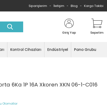
Siparişlerim
İletişim
Blog
Kargo Takibi
Giriş Yap
Sepetim
arı
Kontrol Cihazları
Endüstriyel
Pano Grubu
orta 6Ka 1P 16A Xkoren XKN 06-1-C016
lu Otomatlar