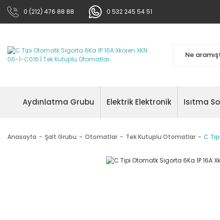
0 (212) 476 88 88
0 532 245 54 51
Aydınlatma Grubu
Elektrik Elektronik
Isıtma S
Anasayfa
Şalt Grubu
Otomatlar
Tek Kutuplu Otomatlar
C Tip