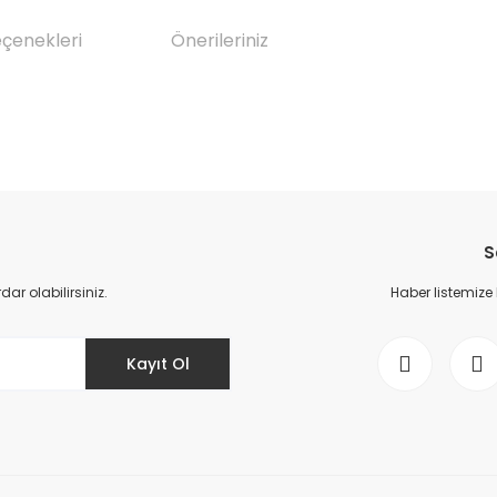
eçenekleri
Önerileriniz
da yetersiz gördüğünüz noktaları öneri formunu kullanarak tarafımıza il
Bu ürüne ilk yorumu siz yapın!
S
Yorum Yaz
r olabilirsiniz.
Haber listemize
Kayıt Ol