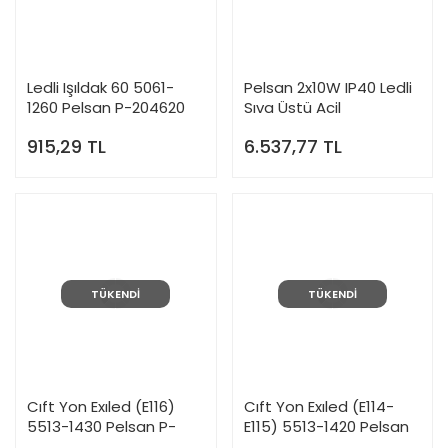
Ledli Işıldak 60 5061-
Pelsan 2x10W IP40 Ledli
1260 Pelsan P-204620
Sıva Üstü Acil
Aydınlatma Armatürü -
915,29 TL
6.537,77 TL
203907
TÜKENDİ
TÜKENDİ
Cıft Yon Exıled (E116)
Cıft Yon Exıled (E114-
5513-1430 Pelsan P-
E115) 5513-1420 Pelsan
203888
P-203887