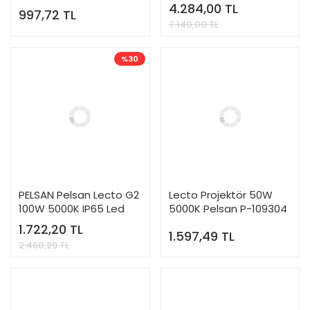
6500K 60x60
109780
4.284,00 TL
997,72 TL
7.140,00 TL
%30
PELSAN Pelsan Lecto G2
Lecto Projektör 50W
100W 5000K IP65 Led
5000K Pelsan P-109304
Projektör - 115748
1.722,20 TL
1.597,49 TL
2.460,29 TL