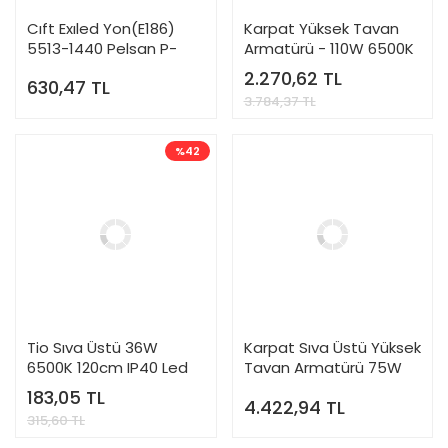
Cıft Exıled Yon(E186)
Karpat Yüksek Tavan
5513-1440 Pelsan P-
Armatürü - 110W 6500K
203889
IP65 115812 Pelsan P-
2.270,62 TL
630,47 TL
115812
3.784,37 TL
%42
Tio Sıva Üstü 36W
Karpat Sıva Üstü Yüksek
6500K 120cm IP40 Led
Tavan Armatürü 75W
Bant Armatür - 113880
6500K Pelsan P-111105
183,05 TL
4.422,94 TL
315,60 TL