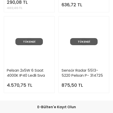
290,08 TL
636,72 TL
483,46 TL
TÜKENDİ
TÜKENDİ
Pelsan 2x5W 6 Saat
Sensör Radar 5513-
4000K IP40 Ledli Sıva
5220 Pelsan P- 314725
Üstü Acil Aydınlatma
4.570,75 TL
875,50 TL
Armatürü - 109781
E-Bülten'e Kayıt Olun