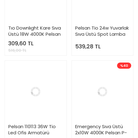
Tıo Downlıght Kare Sıva
Pelsan Tio 24w Yuvarlak
Üstü 18W 4000K Pelsan
Sıva Üstü Spot Lamba
P-110923
4000k Günışığı-110921
309,60 TL
539,28 TL
516,00 TL
%40
Pelsan 110113 36W Tio
Emergency Sıva Üstü
Led Ofis Armatürü
2x10W 4000K Pelsan P-