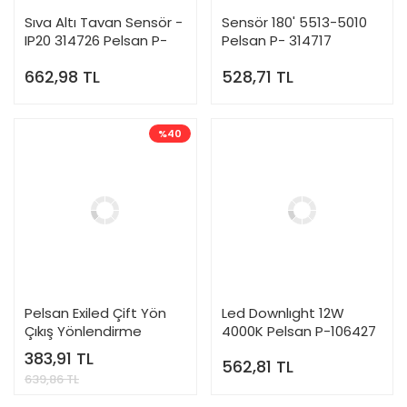
Sıva Altı Tavan Sensör -
Sensör 180' 5513-5010
IP20 314726 Pelsan P-
Pelsan P- 314717
314726
662,98 TL
528,71 TL
%40
Pelsan Exiled Çift Yön
Led Downlıght 12W
Çıkış Yönlendirme
4000K Pelsan P-106427
Armatürü - 203889
383,91 TL
562,81 TL
639,86 TL