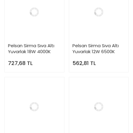
Pelsan Sirma Sıva Altı
Pelsan Sirma Sıva Altı
Yuvarlak 18W 4000K
Yuvarlak 12W 6500K
IP40 Slim Led Spot
IP40 Slim Led Spot
727,68 TL
562,81 TL
Armatür - 106433
Armatür - 106428