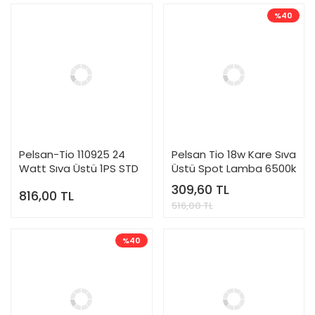
%40
Pelsan-Tio 110925 24
Pelsan Tio 18w Kare Sıva
Watt Sıva Üstü 1PS STD
Üstü Spot Lamba 6500k
Kare LED Downlight
Beyaz Işık-110924
309,60 TL
816,00 TL
Armatür 4000K Günışığı
516,00 TL
%40