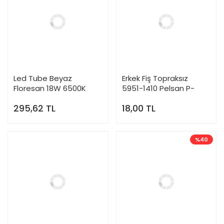
Led Tube Beyaz
Erkek Fiş Topraksız
Floresan 18W 6500K
5951-1410 Pelsan P-
Pelsan P-314665
204402
295,62 TL
18,00 TL
%40