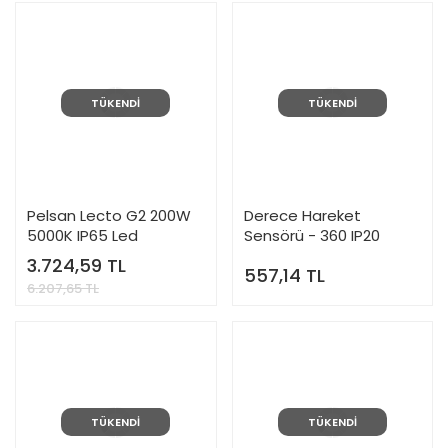
TÜKENDİ
TÜKENDİ
Pelsan Lecto G2 200W
Derece Hareket
5000K IP65 Led
Sensörü - 360 IP20
Projektör - 115819
314720 Pelsan P-314720
3.724,59 TL
557,14 TL
6.207,65 TL
TÜKENDİ
TÜKENDİ