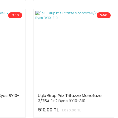
%50
%50
 Byes BY10-
Üçlü Grup Priz Trifazze Monofaze
3/25A. 1+2 Byes BY10-310
510,00 TL
1.020,00 TL