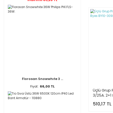
Florosan Snowwhıte 3 ...
Fiyat :
66,00 TL
Üçlü Grup 
3/25A. 2+1
510,17 TL