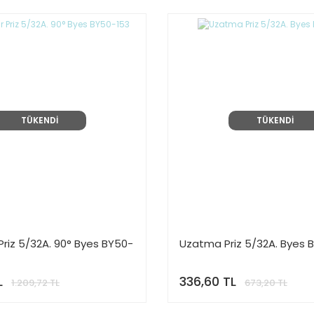
TÜKENDİ
TÜKENDİ
 Priz 5/32A. 90° Byes BY50-
Uzatma Priz 5/32A. Byes 
L
336,60 TL
1.209,72 TL
673,20 TL