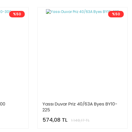
%50
%50
300
Yassı Duvar Priz 40/63A Byes BY10-
225
574,08 TL
1.148,17 TL