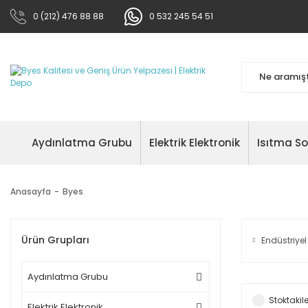
0 (212) 476 88 88
0 532 245 54 51
Aydınlatma Grubu
Elektrik Elektronik
Isıtma S
Anasayfa
Byes
Ürün Grupları
Endüstriye
Aydınlatma Grubu
Stoktakile
Elektrik Elektronik