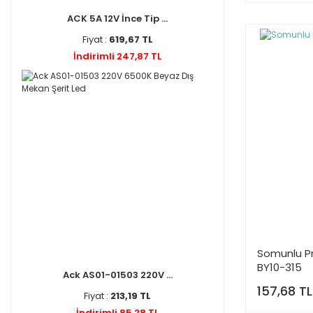
ACK 5A 12V İnce Tip ...
Fiyat :
619,67 TL
İndirimli 247,87 TL
Somunlu Pr
BY10-315
Ack AS01-01503 220V ...
157,68 TL
Fiyat :
213,19 TL
İndirimli 85,28 TL