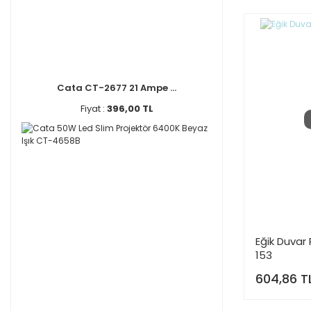
Cata CT-2677 21 Ampe ...
Fiyat :
396,00 TL
Eğik Duvar
153
604,86 T