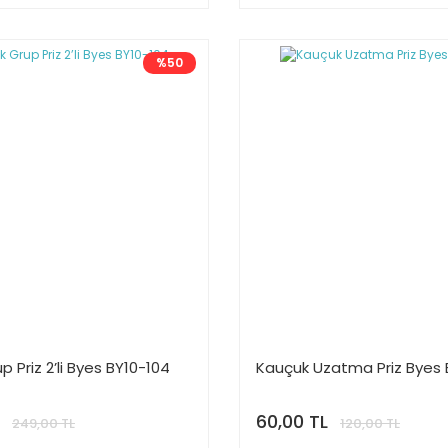
%50
 Priz 2’li Byes BY10-104
Kauçuk Uzatma Priz Byes 
60,00 TL
249,00 TL
120,00 TL