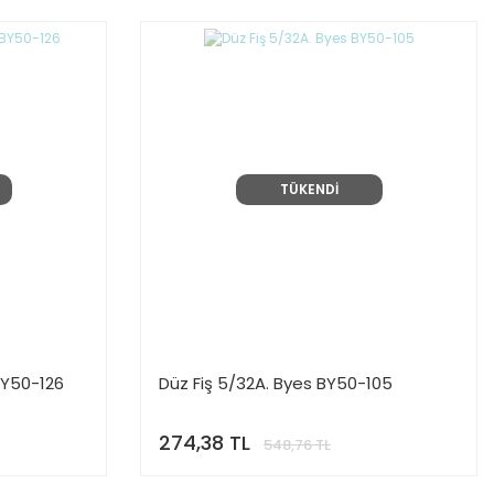
TÜKENDİ
BY50-126
Düz Fiş 5/32A. Byes BY50-105
274,38 TL
548,76 TL