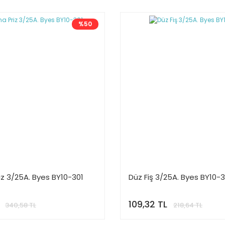
%50
z 3/25A. Byes BY10-301
Düz Fiş 3/25A. Byes BY10-
109,32 TL
340,58 TL
218,64 TL