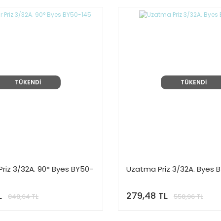
TÜKENDİ
TÜKENDİ
Priz 3/32A. 90° Byes BY50-
Uzatma Priz 3/32A. Byes 
L
279,48 TL
848,64 TL
558,96 TL