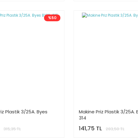
%50
iz Plastik 3/25A. Byes
Makine Priz Plastik 3/25A.
314
141,75 TL
315,35 TL
283,50 TL