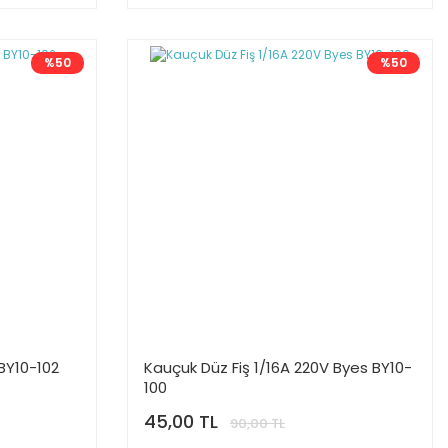
%50
%50
BY10-102
Kauçuk Düz Fiş 1/16A 220V Byes BY10-
100
45,00 TL
90,00 TL