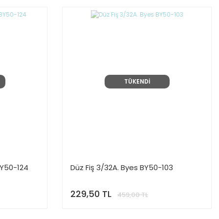
TÜKENDİ
BY50-124
Düz Fiş 3/32A. Byes BY50-103
229,50 TL
459,00 TL