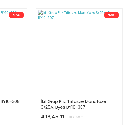
%50
%50
s BY10-308
İkili Grup Priz Trifazze Monofaze
3/25A. Byes BY10-307
406,45 TL
812,90 TL