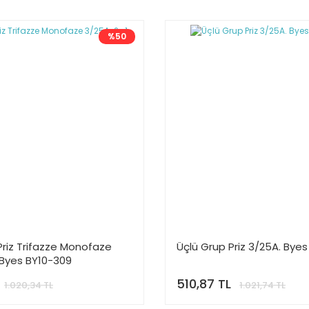
%50
Priz Trifazze Monofaze
Üçlü Grup Priz 3/25A. Bye
 Byes BY10-309
510,87 TL
1.020,34 TL
1.021,74 TL