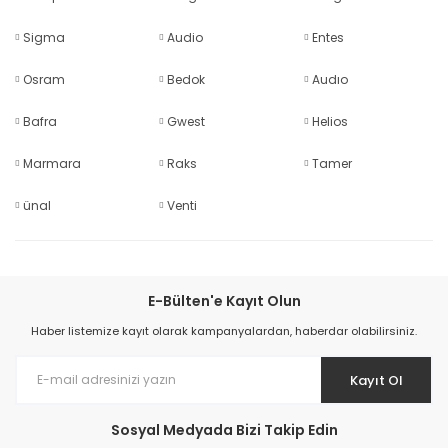
Ray Klemensler
Cihazları
 Klipsler
aklı Panolar
Led Tube
TV - TEL- SAT Prizleri
Yangın Koruma Röleleri
Sirius Serisi
Otomat Kutuları
Sigma
Audio
Entes
Buat Klemensleri
Osram
Bedok
Audıo
korlar
ğıtım Kutuları ve
Sinek Cihazları
Pcb Röleler
Termik Şalterler
Sinyal Lambaları
arı
Dağıtım Üniteleri
Bafra
Gwest
Helios
latmalar
Spot Rayları
Röle Soketleri
Yardımcı Kontaktör ve Blok
Termokuplar
Marmara
Raks
Tamer
Isıya Dayanıklı Klemensler
ünal
Venti
Spotlar
Sıvı Seviye Röleleri
İzole Bantlar
Yüksükler
E-Bülten'e Kayıt Olun
Haber listemize kayıt olarak kampanyalardan, haberdar olabilirsiniz.
Kayıt Ol
Sosyal Medyada Bizi Takip Edin